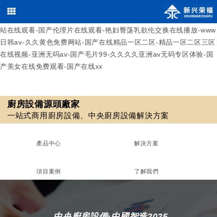
午夜操一操-欧美国产视频-日韩成人免费电影-久久一区二区三区四
区-国产com-国产精品久久久国产盗摄-色播综合-成人aaaa-18视频网
站在线观看-国产伦理片在线观看-艳妇臀荡乳欲伦交换在线播放-www
日韩av-久久黄色免费网站-国产在线精品一区二区-精品一区二区三区
在线视频-亚洲无吗av-国产毛片99-久久久久亚洲av无码专区体验-国
产美女在线免费观看-国产在线xx
廚房設備源頭廠家
歡迎光臨北京新興榮福廚房設備有限公司，優質
商用廚房設備
/
中央廚房設備
13911590461 / 18511561620
一站式商用廚房設備、中央廚房設備解決方案
010-69508355 / 010-69508608
源頭廠家！
在線咨詢
產品中心
解決方案
廚房設備源頭廠家
項目案例
了解我們
一站式商用廚房設備、中央廚房設備解決方案
中央廚房設備·中國智造2025