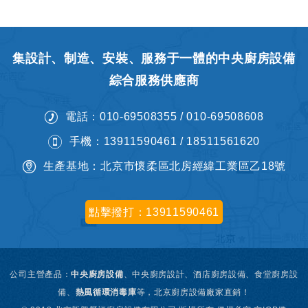
集設計、制造、安裝、服務于一體的中央廚房設備
綜合服務供應商
電話：010-69508355 / 010-69508608
手機：13911590461 / 18511561620
生產基地：北京市懷柔區北房經緯工業區乙18號
點擊撥打：13911590461
公司主營產品：
中央廚房設備
、
中央廚房設計、
酒店廚房設備、食堂廚房設
備、
熱風循環消毒庫
等，北京廚房設備廠家直銷！