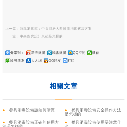
上一篇：熱風消毒庫：中央廚房大型器皿消毒解決方案
下一篇：中央廚房設計規范是怎樣的
分享到：
新浪微博
騰訊微博
QQ空間
微信
騰訊朋友
人人網
QQ好友
打印
相關文章
●
餐具消毒設備該如何購買
●
餐具消毒設備安全操作方法
是怎樣的
●
餐具消毒設備正確的使用方
●
餐具消毒設備使用要注意什
法是怎樣的
么